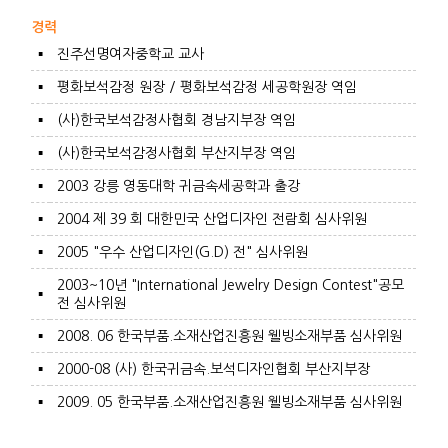
경력
▪
진주선명여자중학교 교사
▪
평화보석감정 원장 / 평화보석감정 세공학원장 역임
▪
(사)한국보석감정사협회 경남지부장 역임
▪
(사)한국보석감정사협회 부산지부장 역임
▪
2003 강릉 영동대학 귀금속세공학과 출강
▪
2004 제 39 회 대한민국 산업디자인 전람회 심사위원
▪
2005 "우수 산업디자인(G.D) 전" 심사위원
2003~10년 "International Jewelry Design Contest"공모
▪
전 심사위원
▪
2008. 06 한국부품.소재산업진흥원 웰빙소재부품 심사위원
▪
2000-08 (사) 한국귀금속.보석디자인협회 부산지부장
▪
2009. 05 한국부품.소재산업진흥원 웰빙소재부품 심사위원