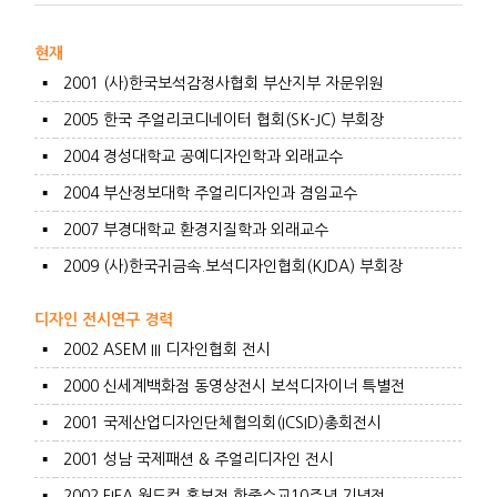
현재
▪
2001 (사)한국보석감정사협회 부산지부 자문위원
▪
2005 한국 주얼리코디네이터 협회(SK-JC) 부회장
▪
2004 경성대학교 공예디자인학과 외래교수
▪
2004 부산정보대학 주얼리디자인과 겸임교수
▪
2007 부경대학교 환경지질학과 외래교수
▪
2009 (사)한국귀금속.보석디자인협회(KJDA) 부회장
디자인 전시연구 경력
▪
2002 ASEM III 디자인협회 전시
▪
2000 신세계백화점 동영상전시 보석디자이너 특별전
▪
2001 국제산업디자인단체협의회(ICSID)총회전시
▪
2001 성남 국제패션 & 주얼리디자인 전시
▪
2002 FIFA 월드컵 홍보전 한중수교10주년 기념전