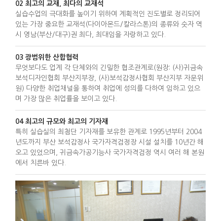
02 최고의 교재, 최다의 교재석
실습수업의 극대화를 높이기 위하여 계획적인 진도별로 정리되어
있는 가장 중요한 교재석(다이아몬드/칼라스톤)의 종류와 숫자 역
시 영남(부산/대구)권 최다, 최대임을 자랑하고 있다.
03 광범위한 산합협력
무엇보다도 업계 각 단체와의 긴밀한 협조관계로(원장: (사)귀금속
보석디자인협회 부산지부장, (사)보석감정사협회 부산지부 자문위
원) 다양한 취업채널을 통하여 취업에 성의를 다하여 임하고 있으
며 가장 많은 취업률을 보이고 있다.
04 최고의 규모와 최고의 기자재
특히 실습실의 최첨단 기자재를 보유한 관계로 1995년부터 2004
년도까지 부산 보석감정사 국가자격검정장 시설 설치를 10년간 해
오고 있었으며, 귀금속가공기능사 국가자격검정 역시 여러 해 본원
에서 치른바 있다.