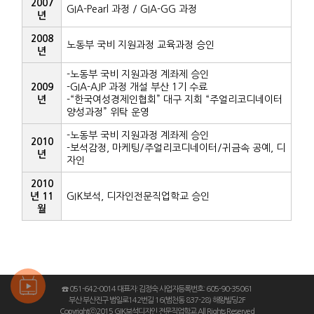
2007
GIA-Pearl 과정 / GIA-GG 과정
년
2008
노동부 국비 지원과정 교육과정 승인
년
-노동부 국비 지원과정 계좌제 승인
2009
-GIA-AJP 과정 개설 부산 1기 수료
년
-“한국여성경제인협회” 대구 지회 “주얼리코디네이터
양성과정” 위탁 운영
-노동부 국비 지원과정 계좌제 승인
2010
-보석감정, 마케팅/주얼리코디네이터/귀금속 공예, 디
년
자인
2010
년 11
GIK보석, 디자인전문직업학교 승인
월
☎ 051-642-0014 대표자: 김정숙 사업자등록번호: 605-90-35061
부산 부산진구 범일로142번길 16(범천동 837-28) 해왕빌딩2F
Copyrightⓒ2015 GIK보석디자인 전문직업학교 All Rights Reserved